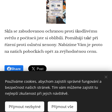
Skla se zabudovanou ochranou proti škodlivému
světlu z počítaců jste si oblíbili. Pomáhájí také při
řízení proti oslnění xenony. Nabízíme Vám je proto
na našich pobočkách opět za zvýhodněnou cenu.
Share
Používáme cookies, abychom zajistili správné fungování a
bezpečnost našich stránek. Tím vám můžeme zajistit tu
nejlepší zkušenost při jejich návštěvě.
Optika na náměstí, ICO 62259547, DIC CZ7207055548
Přijmout nezbytné
Přijmout vše
Všechna práva vyhrazena 2019